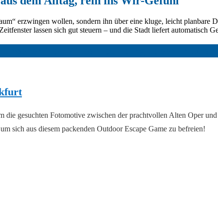
us dem Alltag, rein ins Wir-Gefühl
um“ erzwingen wollen, sondern ihn über eine kluge, leicht planbare D
eitfenster lassen sich gut steuern – und die Stadt liefert automatisch G
 unseren Top 7 Teambuilding Ideen in Fra
kfurt
eam die gesuchten Fotomotive zwischen der prachtvollen Alten Oper und
, um sich aus diesem packenden Outdoor Escape Game zu befreien!