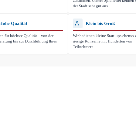
zusammen. Unsere Spielleiter kennen s
der Stadt sehr gut aus.
Hohe Qualität
Klein bis Groß
en für höchste Qualität – von der
Wir bedienen kleine Start-ups ebenso 
eratung bis zur Durchführung Ihres
riesige Konzerne mit Hunderten von
Teilnehmern.