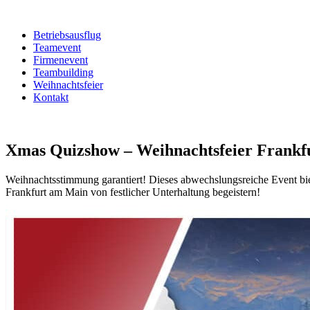
Betriebsausflug
Teamevent
Firmenevent
Teambuilding
Weihnachtsfeier
Kontakt
Xmas Quizshow – Weihnachtsfeier Frankf
Weihnachtsstimmung garantiert! Dieses abwechslungsreiche Event bie
Frankfurt am Main von festlicher Unterhaltung begeistern!