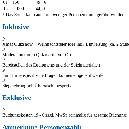
61
– 15
0
49,- €
151 – 100
0
44,- €
* Das Event kann auch mit weniger Personen durchgeführt werden als
Inklusive
9
Xmas Quizshow – Weihnachtsfeier Idee inkl. Einweisung (ca. 2 Stun
9
Moderation durch Quizmaster vor Ort
9
Bereitstellen des Equipments und der Spielmaterialien
9
Fünf firmenspezifische Fragen können eingebaut werden
9
Siegerehrung mit Überraschungspreis
Exklusive
9
Buchungskosten 19,- € zzgl. MwSt. (einmalig für gesamte Buchung)
Anmerkung Personenzahl: