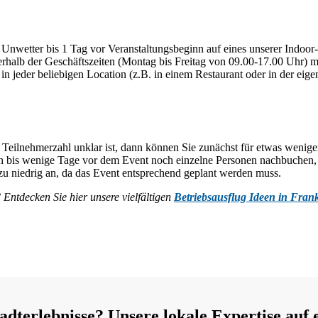
i Unwetter bis 1 Tag vor Veranstaltungsbeginn auf eines unserer Indoo
alb der Geschäftszeiten (Montag bis Freitag von 09.00-17.00 Uhr) mitg
 jeder beliebigen Location (z.B. in einem Restaurant oder in der eige
 Teilnehmerzahl unklar ist, dann können Sie zunächst für etwas wenige
nnen bis wenige Tage vor dem Event noch einzelne Personen nachbuche
t zu niedrig an, da das Event entsprechend geplant werden muss.
Entdecken Sie hier unsere vielfältigen
Betriebsausflug Ideen in Frank
terlebnisse? Unsere lokale Expertise auf 