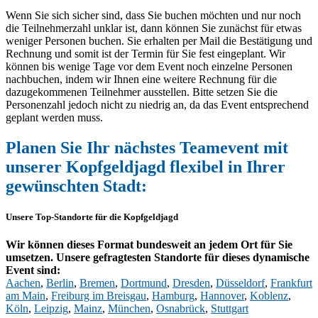
Wenn Sie sich sicher sind, dass Sie buchen möchten und nur noch
die Teilnehmerzahl unklar ist, dann können Sie zunächst für etwas
weniger Personen buchen. Sie erhalten per Mail die Bestätigung und
Rechnung und somit ist der Termin für Sie fest eingeplant. Wir
können bis wenige Tage vor dem Event noch einzelne Personen
nachbuchen, indem wir Ihnen eine weitere Rechnung für die
dazugekommenen Teilnehmer ausstellen. Bitte setzen Sie die
Personenzahl jedoch nicht zu niedrig an, da das Event entsprechend
geplant werden muss.
Planen Sie Ihr nächstes Teamevent mit
unserer Kopfgeldjagd flexibel in Ihrer
gewünschten Stadt:
Unsere Top-Standorte für die Kopfgeldjagd
Wir können dieses Format bundesweit an jedem Ort für Sie
umsetzen. Unsere gefragtesten Standorte für dieses dynamische
Event sind:
Aachen
,
Berlin
,
Bremen
,
Dortmund
,
Dresden
,
Düsseldorf
,
Frankfurt
am Main
,
Freiburg im Breisgau
,
Hamburg
,
Hannover
,
Koblenz
,
Köln
,
Leipzig
,
Mainz
,
München
,
Osnabrück
,
Stuttgart