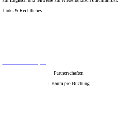
auf Englisch und teilweise auf Niederländisch durchführbar.
Links & Rechtliches
Kontakt
Datenschutz
Impressum
AGB
Cookie-Richtlinie (EU)
Partnerschaften
1 Baum pro Buchung