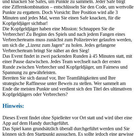
und knacken Sie Safes, um Punkte zu sammeln. Jeder Safe birgt
eine Ziffernkombination – entschlüsseln Sie den Code, um wertvolle
Punkte zu ergattern. Doch Vorsicht: Ihre Position wird alle 3
Minuten und jedes Mal, wenn Sie einen Safe knacken, für die
Kopfgeldjäger sichtbar!
Die Kopfgeldjäger haben eine Mission: Schnappen Sie die
Verbrecher! Zu Beginn des Spiels und nach jedem Fangen eines
Verbrecherteams muss zunächst zum Polizeirevier gelaufen werden,
um sich die „Lizenz zum Jagen“ zu holen. Jedes gefangene
Verbrecherteam bringt Sie näher an den Sieg!
Das Event findet in zwei packenden Runden à 45 Minuten statt, mit
einer Pause dazwischen. Jedes Team wechselt nach der ersten
Runde zwischen Verbrecher und Kopfgeldjäger, um Fairness und
Spannung zu gewährleisten.
Bereiten Sie sich darauf vor, Ihre Teamfähigkeiten und Ihre
strategische Raffinesse unter Beweis zu stellen. Wer sammelt am
Ende die meisten Punkte und verdient sich den Titel des ultimativen
Kopfgeldjägers oder Verbrechers?
Hinweis:
Dieses Event findet ohne Spielleiter vor Ort statt und wird über eine
App auf dem Handy durchgeführt.
Das Spiel kann grundsätzlich überall durchgeführt werden und Sie
können sich den Startpunkt aussuchen. Es sollte jedoch eine gewisse