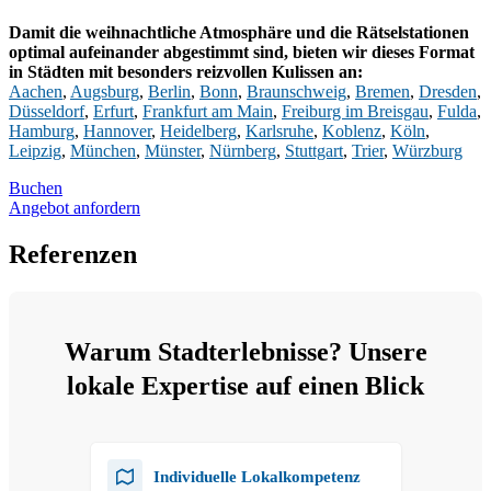
Damit die weihnachtliche Atmosphäre und die Rätselstationen
optimal aufeinander abgestimmt sind, bieten wir dieses Format
in Städten mit besonders reizvollen Kulissen an:
Aachen
,
Augsburg
,
Berlin
,
Bonn
,
Braunschweig
,
Bremen
,
Dresden
,
Düsseldorf
,
Erfurt
,
Frankfurt am Main
,
Freiburg im Breisgau
,
Fulda
,
Hamburg
,
Hannover
,
Heidelberg
,
Karlsruhe
,
Koblenz
,
Köln
,
Leipzig
,
München
,
Münster
,
Nürnberg
,
Stuttgart
,
Trier
,
Würzburg
Buchen
Angebot anfordern
Referenzen
Warum Stadterlebnisse? Unsere
lokale Expertise auf einen Blick
Individuelle Lokalkompetenz