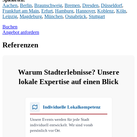
Aachen
,
Berlin
,
Braunschweig
,
Bremen
,
Dresden
,
Düsseldorf
,
Frankfurt am Main
,
Erfurt
,
Hamburg
,
Hannover
,
Koblenz
,
Köln
,
Leipzig
,
Magdeburg
,
München
,
Osnabrück
,
Stuttgart
Buchen
Angebot anfordern
Referenzen
Warum Stadterlebnisse? Unsere
lokale Expertise auf einen Blick
Individuelle Lokalkompetenz
Unsere Events werden für jede Stadt
individuell entwickelt. Wir sind vorab
persönlich vor Ort.