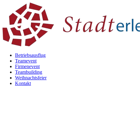
Betriebsausflug
Teamevent
Firmenevent
Teambuilding
Weihnachtsfeier
Kontakt