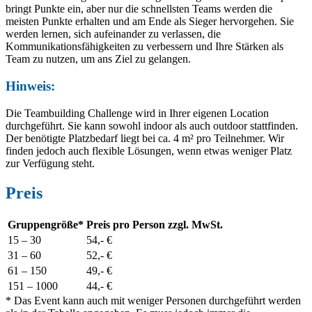
bringt Punkte ein, aber nur die schnellsten Teams werden die
meisten Punkte erhalten und am Ende als Sieger hervorgehen. Sie
werden lernen, sich aufeinander zu verlassen, die
Kommunikationsfähigkeiten zu verbessern und Ihre Stärken als
Team zu nutzen, um ans Ziel zu gelangen.
Hinweis:
Die Teambuilding Challenge wird in Ihrer eigenen Location
durchgeführt. Sie kann sowohl indoor als auch outdoor stattfinden.
Der benötigte Platzbedarf liegt bei ca. 4 m² pro Teilnehmer. Wir
finden jedoch auch flexible Lösungen, wenn etwas weniger Platz
zur Verfügung steht.
Preis
Gruppengröße*
Preis pro Person zzgl. MwSt.
15 –
30
54,- €
31 – 6
0
52,- €
61
– 15
0
49,- €
151 – 100
0
44,- €
* Das Event kann auch mit weniger Personen durchgeführt werden