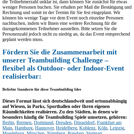
die Teilnehmerzahl unklar ist, dann können Sie zunächst für etwas
weniger Personen buchen. Sie erhalten per Mail die Bestätigung und
Rechnung und somit ist der Termin für Sie fest eingeplant. Wir
können bis wenige Tage vor dem Event noch einzelne Personen
nachbuchen, indem wir Ihnen eine weitere Rechnung für die
dazugekommenen Teilnehmer ausstellen. Bitte setzen Sie die
Personenzahl jedoch nicht zu niedrig an, da das Event entsprechend
geplant werden muss.
Fördern Sie die Zusammenarbeit mit
unserer Teambuilding Challenge –
flexibel als Outdoor- oder Indoor-Event
realisierbar:
Beliebte Standorte für diese Teambuilding Idee
Dieses Format lässt sich deutschlandweit und ortsunabhängig
auf Wiesen, in Parks, Sporthallen oder Ihren eigenen
Räumlichkeiten realisieren. Zu den Städten, in denen wir
besonders häufig die Teambuilding Spiele umsetzen, gehören:
Berlin
,
Bremen
,
Dortmund
,
Dresden
,
Düsseldorf
,
Frankfurt am
Main
,
Hamburg
,
Hannover
,
Heidelberg
,
Koblenz
,
Köln
,
Leipzig
,
Magdeburg
,
München
,
Nürnberg
,
Potsdam
,
Stuttgart