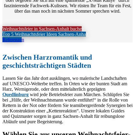
oder begeben Sie sich auf eine spannende „X-Mas Rallye“ durch
faszinierende Fachwerk-Kulissen. Wir rüsten Ihr Team für ein Fest,
über das man noch im nächsten Sommer sprechen wird.
Weihnachtsfeier in Sachsen-Anhalt buchen
Top 5 Weihnachtsfeier Ideen Sachsen-Anhalt
Referenzen
Zwischen Harzromantik und
geschichtsträchtigen Städten
Lassen Sie das Jahr dort ausklingen, wo malerische Landschaften
auf UNESCO-Welterbe treffen. In Orten wie der bunten Stadt am
Harz, Wernigerode
, oder dem mittelalterlich geprägten
Quedlinburg
wird jede Betriebsfeier zum Märchen. Schlüpfen Sie
bei „Hilfe, der Weihnachtsmann wurde entführt!“ in die Rolle von
Rettern in der Not oder fördern Sie teamübergreifende Synergien bei
der Konstruktion einer „Kettenreaktion“. Unsere lokalen Guides
und Quizmaster sorgen in ganz Sachsen-Anhalt für reibungslose
Abläufe und pure Begeisterung.
Wählen Sie aus unseren Weihnachtsfeier-