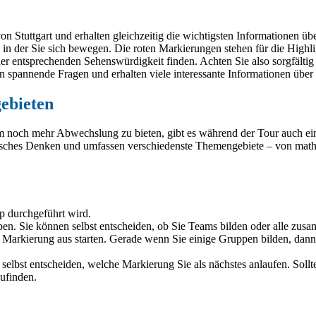
 von Stuttgart und erhalten gleichzeitig die wichtigsten Informationen 
in der Sie sich bewegen. Die roten Markierungen stehen für die Highli
er entsprechenden Sehenswürdigkeit finden. Achten Sie also sorgfälti
en spannende Fragen und erhalten viele interessante Informationen übe
ebieten
m noch mehr Abwechslung zu bieten, gibt es während der Tour auch ein
ogisches Denken und umfassen verschiedenste Themengebiete – von ma
pp durchgeführt wird.
ben. Sie können selbst entscheiden, ob Sie Teams bilden oder alle zus
 Markierung aus starten. Gerade wenn Sie einige Gruppen bilden, dann e
selbst entscheiden, welche Markierung Sie als nächstes anlaufen. Soll
ufinden.