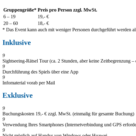
Gruppengröße*
Preis pro Person zzgl. MwSt.
6
– 19
19,- €
20 – 6
0
18,- €
* Das Event kann auch mit weniger Personen durchgeführt werden als
Inklusive
9
Sightseeing-Rätsel Tour (ca. 2 Stunden, aber keine Zeitbegrenzung 
9
Durchführung des Spiels über eine App
9
Infomaterial vorab per Mail
Exklusive
9
Buchungskosten 19,- € zzgl. MwSt. (einmalig für gesamte Buchung)
9
Verwendung Ihres Smartphones (Internetverbindung und GPS erforde
9
Nicht möglich auf Handys von Windows oder Huawei