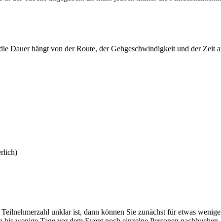
– die Dauer hängt von der Route, der Gehgeschwindigkeit und der Zeit 
rlich)
 Teilnehmerzahl unklar ist, dann können Sie zunächst für etwas wenige
nnen bis wenige Tage vor dem Event noch einzelne Personen nachbuche