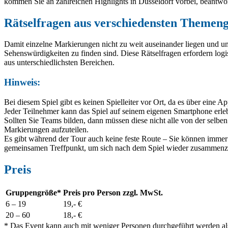
kommen Sie an zahlreichen Highlights in Düsseldorf vorbei, beantwor
Rätselfragen aus verschiedensten Themeng
Damit einzelne Markierungen nicht zu weit auseinander liegen und u
Sehenswürdigkeiten zu finden sind. Diese Rätselfragen erfordern l
aus unterschiedlichsten Bereichen.
Hinweis:
Bei diesem Spiel gibt es keinen Spielleiter vor Ort, da es über eine A
Jeder Teilnehmer kann das Spiel auf seinem eigenen Smartphone erle
Sollten Sie Teams bilden, dann müssen diese nicht alle von der selben
Markierungen aufzuteilen.
Es gibt während der Tour auch keine feste Route – Sie können immer 
gemeinsamen Treffpunkt, um sich nach dem Spiel wieder zusammenz
Preis
Gruppengröße*
Preis pro Person zzgl. MwSt.
6
– 19
19,- €
20 – 6
0
18,- €
* Das Event kann auch mit weniger Personen durchgeführt werden als