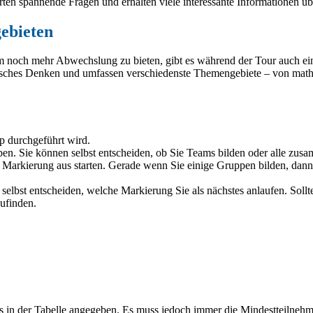
ten spannende Fragen und erhalten viele interessante Informationen ü
ebieten
m noch mehr Abwechslung zu bieten, gibt es während der Tour auch ein
ogisches Denken und umfassen verschiedenste Themengebiete – von ma
pp durchgeführt wird.
ben. Sie können selbst entscheiden, ob Sie Teams bilden oder alle zus
 Markierung aus starten. Gerade wenn Sie einige Gruppen bilden, dann e
selbst entscheiden, welche Markierung Sie als nächstes anlaufen. Soll
ufinden.
 in der Tabelle angegeben. Es muss jedoch immer die Mindestteilnehm